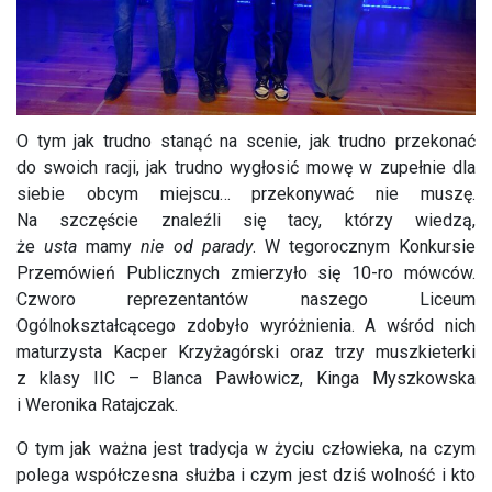
O tym jak trudno stanąć na scenie, jak trudno przekonać
do swoich racji, jak trudno wygłosić mowę w zupełnie dla
siebie obcym miejscu… przekonywać nie muszę.
Na szczęście znaleźli się tacy, którzy wiedzą,
że
usta
mamy
nie od parady
. W tegorocznym Konkursie
Przemówień Publicznych zmierzyło się 10-ro mówców.
Czworo reprezentantów naszego Liceum
Ogólnokształcącego zdobyło wyróżnienia. A wśród nich
maturzysta Kacper Krzyżagórski oraz trzy muszkieterki
z klasy IIC – Blanca Pawłowicz, Kinga Myszkowska
i Weronika Ratajczak.
O tym jak ważna jest tradycja w życiu człowieka, na czym
polega współczesna służba i czym jest dziś wolność i kto