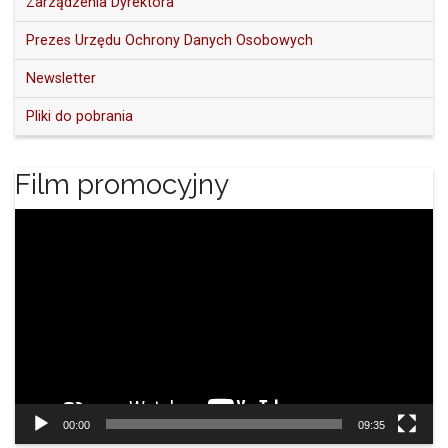
Zarządzenia Dyrektora
Prezes Urzędu Ochrony Danych Osobowych
Newsletter
Pliki do pobrania
Film promocyjny
Odtwarzacz
video
00:00
09:35