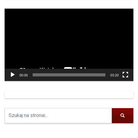
Odtwarzacz
video
00:00
03:20