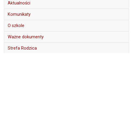
Aktualności
Komunikaty
O szkole
Ważne dokumenty
Strefa Rodzica
Strefa Ucznia
Standardy ochrony małoletnich
Sprawozdania
Projekt – Kształcimy praktycznie
Projekt – Technik na topie
Projekt – Aktywna tablica
Projekt – Trochę o edukacji, trochę o smakach integracji