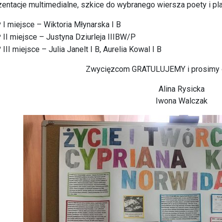
zentacje multimedialne, szkice do wybranego wiersza poety i pl
I miejsce – Wiktoria Młynarska I B
II miejsce – Justyna Dziurleja IIIBW/P
III miejsce – Julia Janelt I B, Aurelia Kowal I B
Zwycięzcom GRATULUJEMY i prosimy o
Alina Rysicka
Iwona Walczak