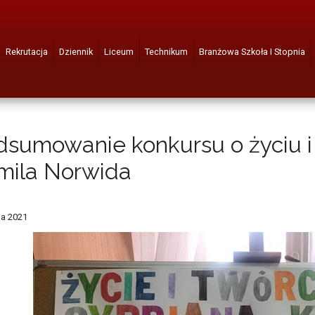
Rekrutacja
Dziennik
Liceum
Technikum
Branżowa Szkoła I Stopnia
dsumowanie konkursu o życiu i
mila Norwida
ia 2021