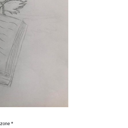
czone
*