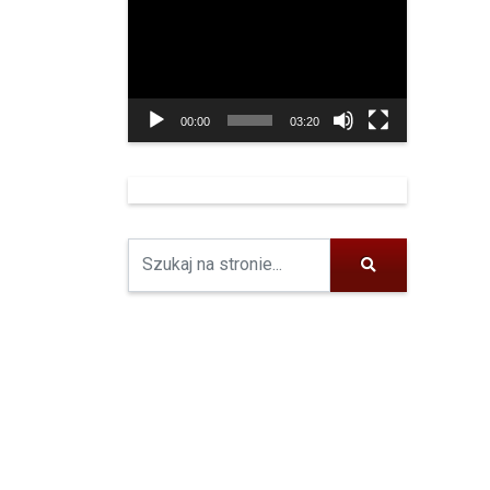
video
00:00
03:20