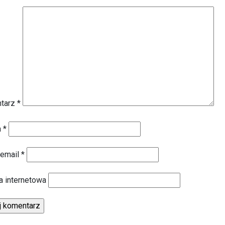
tarz
*
a
*
 email
*
a internetowa