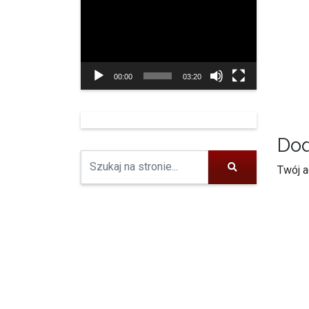
video
00:00
03:20
Dod
Twój a