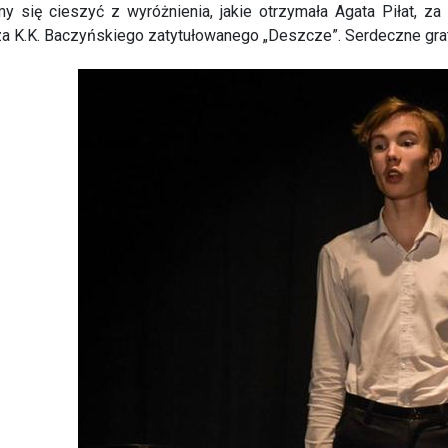
 się cieszyć z wyróżnienia, jakie otrzymała Agata Piłat, za n
a K.K. Baczyńskiego zatytułowanego „Deszcze”. Serdeczne grat