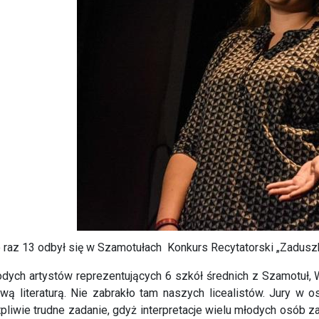
 raz 13 odbył się w Szamotułach Konkurs Recytatorski „Zaduszk
dych artystów reprezentujących 6 szkół średnich z Szamotuł, W
wą literaturą. Nie zabrakło tam naszych licealistów. Jury w o
pliwie trudne zadanie, gdyż interpretacje wielu młodych osób z