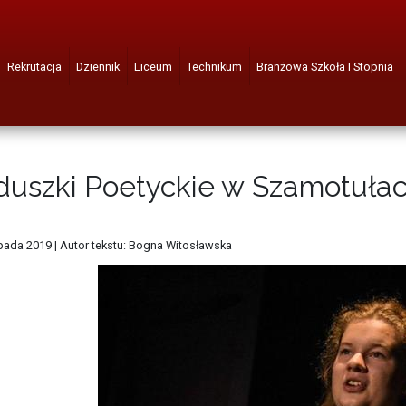
Rekrutacja
Dziennik
Liceum
Technikum
Branżowa Szkoła I Stopnia
duszki Poetyckie w Szamotuła
opada 2019
|
Autor tekstu: Bogna Witosławska