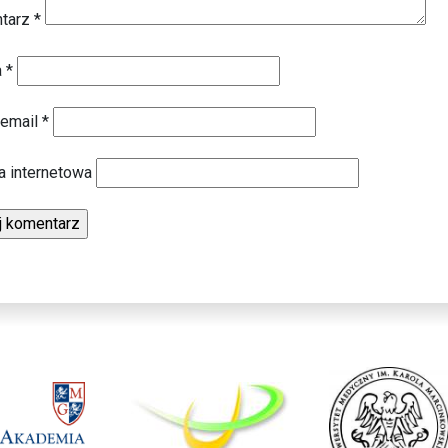
tarz
*
a
*
 email
*
a internetowa