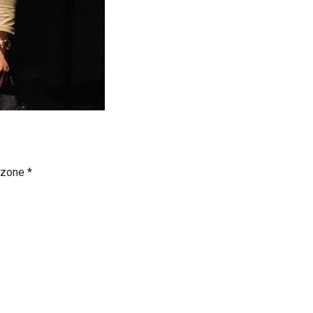
czone
*