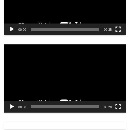
00:00
09:35
Odtwarzacz
video
00:00
03:20