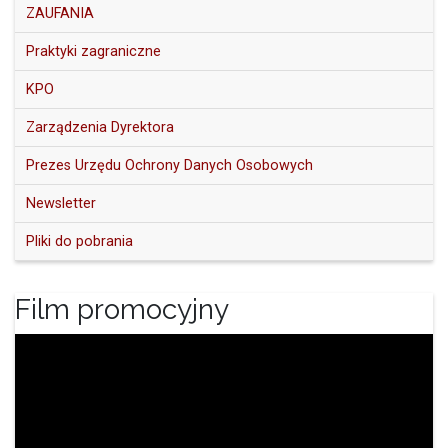
ZAUFANIA
Praktyki zagraniczne
KPO
Zarządzenia Dyrektora
Prezes Urzędu Ochrony Danych Osobowych
Newsletter
Pliki do pobrania
Film promocyjny
Odtwarzacz
video