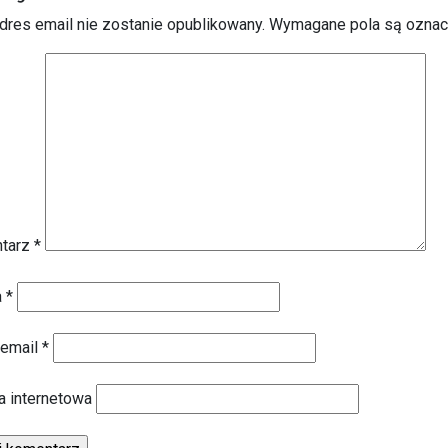
dres email nie zostanie opublikowany.
Wymagane pola są ozna
tarz
*
a
*
 email
*
a internetowa