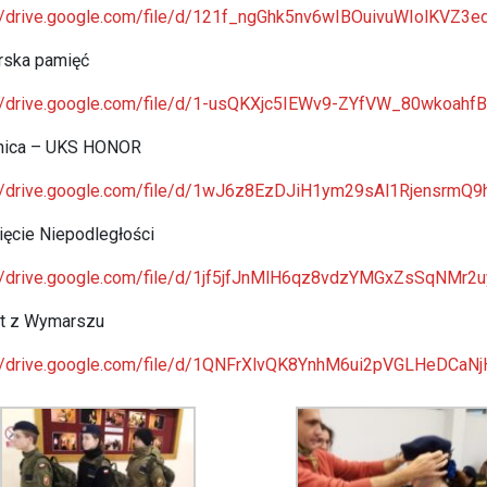
://drive.google.com/file/d/121f_ngGhk5nv6wIBOuivuWIolKVZ3e
rska pamięć
://drive.google.com/file/d/1-usQKXjc5IEWv9-ZYfVW_80wkoahf
lnica – UKS HONOR
://drive.google.com/file/d/1wJ6z8EzDJiH1ym29sAl1RjensrmQ
ęcie Niepodległości
://drive.google.com/file/d/1jf5jfJnMlH6qz8vdzYMGxZsSqNMr2
t z Wymarszu
://drive.google.com/file/d/1QNFrXlvQK8YnhM6ui2pVGLHeDCaNj