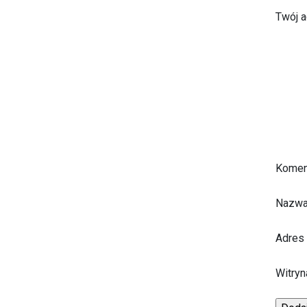
Twój a
Komen
Nazw
Adres
Witryn