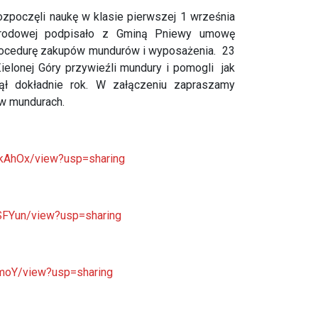
zpoczęli naukę w klasie pierwszej 1 września
Narodowej podpisało z Gminą Pniewy umowę
procedurę zakupów mundurów i wyposażenia. 23
Zielonej Góry przywieźli mundury i pomogli jak
ął dokładnie rok. W załączeniu zapraszamy
ę w mundurach.
kAhOx/view?usp=sharing
SFYun/view?usp=sharing
moY/view?usp=sharing