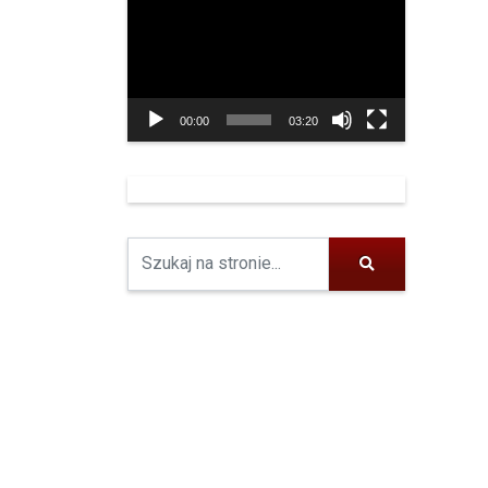
video
00:00
03:20