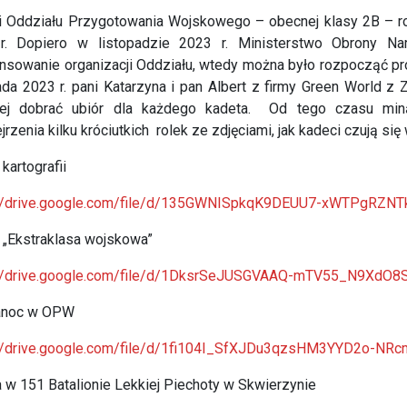
 Oddziału Przygotowania Wojskowego – obecnej klasy 2B – ro
r. Dopiero w listopadzie 2023 r. Ministerstwo Obrony 
ansowanie organizacji Oddziału, wtedy można było rozpocząć 
ada 2023 r. pani Katarzyna i pan Albert z firmy Green World z 
piej dobrać ubiór dla każdego kadeta. Od tego czasu min
jrzenia kilku króciutkich rolek ze zdjęciami, jak kadeci czują si
 kartografii
://drive.google.com/file/d/135GWNISpkqK9DEUU7-xWTPgRZNT
j „Ekstraklasa wojskowa”
://drive.google.com/file/d/1DksrSeJUSGVAAQ-mTV55_N9XdO8
anoc w OPW
://drive.google.com/file/d/1fi104I_SfXJDu3qzsHM3YYD2o-NRc
 w 151 Batalionie Lekkiej Piechoty w Skwierzynie