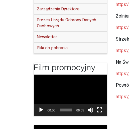
https
Zarządzenia Dyrektora
Żołnie
Prezes Urzędu Ochrony Danych
Osobowych
https
Newsletter
Strze
Pliki do pobrania
https
Na Świ
Film promocyjny
https
Odtwarzacz
video
Powró
https
00:00
09:35
Odtwarzacz