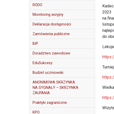
RODO
Kadeci
2023 
Monitoring wizyjny
na fin
listop
Deklaracja dostępności
najle
Zamówienia publiczne
do obe
BIP
Lekcja
Doradztwo zawodowe
https
EduSukcesy
Turnie
Budżet uczniowski
https
ANONIMOWA SKRZYNKA
Wielk
NA SYGNAŁY – SKRZYNKA
ZAUFANIA
https
Praktyki zagraniczne
Wizyta
KPO