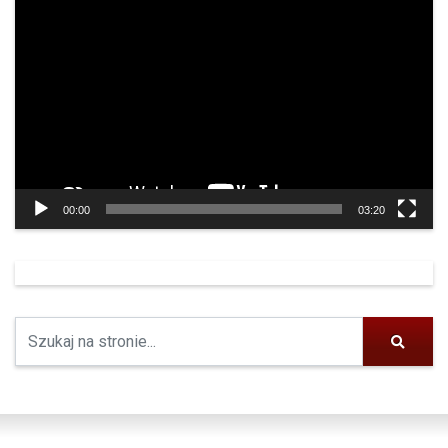
Odtwarzacz
video
00:00
03:20