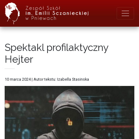
Spektakl profilaktyczny
Hejter
10 marca 2024
|
Autor tekstu: Izabella Stasinska