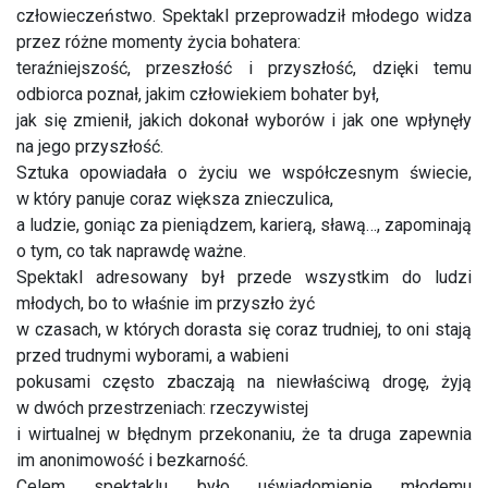
człowieczeństwo. Spektakl przeprowadził młodego widza
przez różne momenty życia bohatera:
teraźniejszość, przeszłość i przyszłość, dzięki temu
odbiorca poznał, jakim człowiekiem bohater był,
jak się zmienił, jakich dokonał wyborów i jak one wpłynęły
na jego przyszłość.
Sztuka opowiadała o życiu we współczesnym świecie,
w który panuje coraz większa znieczulica,
a ludzie, goniąc za pieniądzem, karierą, sławą…, zapominają
o tym, co tak naprawdę ważne.
Spektakl adresowany był przede wszystkim do ludzi
młodych, bo to właśnie im przyszło żyć
w czasach, w których dorasta się coraz trudniej, to oni stają
przed trudnymi wyborami, a wabieni
pokusami często zbaczają na niewłaściwą drogę, żyją
w dwóch przestrzeniach: rzeczywistej
i wirtualnej w błędnym przekonaniu, że ta druga zapewnia
im anonimowość i bezkarność.
Celem spektaklu było uświadomienie młodemu