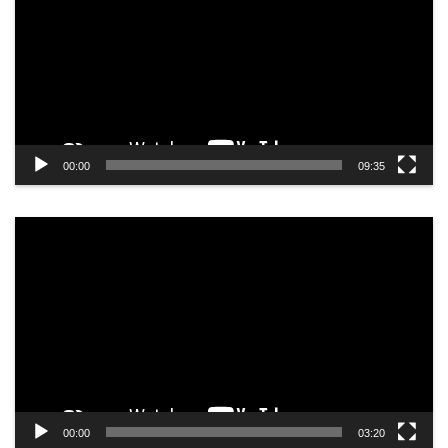
00:00
09:35
Odtwarzacz
video
00:00
03:20