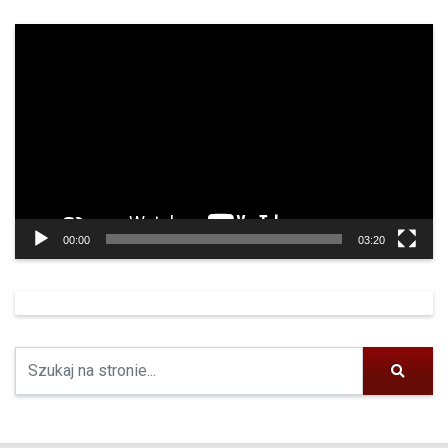
Odtwarzacz
video
00:00
03:20