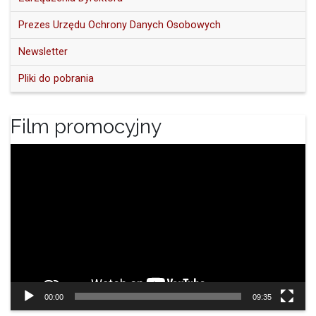
Prezes Urzędu Ochrony Danych Osobowych
Newsletter
Pliki do pobrania
Film promocyjny
Odtwarzacz
video
00:00
09:35