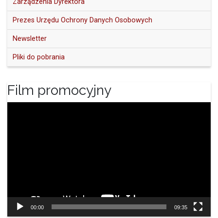
Zarządzenia Dyrektora
Prezes Urzędu Ochrony Danych Osobowych
Newsletter
Pliki do pobrania
Film promocyjny
Odtwarzacz
video
00:00
09:35