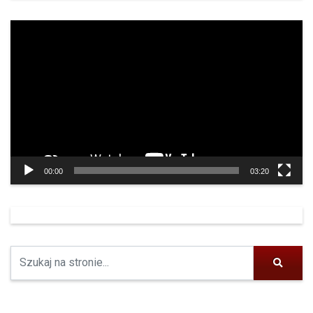
Odtwarzacz
video
00:00
03:20