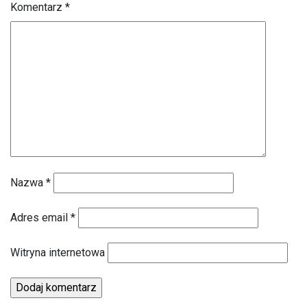
Komentarz
*
Nazwa
*
Adres email
*
Witryna internetowa